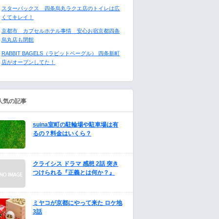
スターバックス 四条烏丸ラクエ店のトイレは広
くてキレイ！
京都市 カプセルホテル事情 安心お宿京都四条
烏丸店も閉館
RABBIT BAGELS（ラビットベーグル） 四条新町
店がオープンしてた！
人気の記事
suina室町の駐輪場や駐車場は有
るの？料金はいくら？
クライシス ドラマ 感想 2話 突き
つけられる『正義とは何か？』
ミヤコが京都にやって来た ロケ地
3話