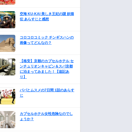
空海 KU-KAI 美しき王妃の謎 妖猫
伝 あらすじと感想
コロコロコミック チンギスハンの
画像ってどんなの？
【格安】京都のカプセルホテル セ
ンチュリオンキャビン＆スパ京都
に泊まってみました！【追記あ
り】
パパとムスメの7日間 1話のあらす
じ
カプセルホテル女性危険なのでし
ょうか？