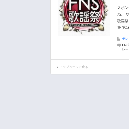
スポン
ね。 
歌謡祭
祭 第1
テレ
FN
レー
トップページに戻る