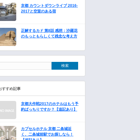
京都 カウントダウンライブ 2016-
2017と空室のある宿
正解するカド 第8話 感想：沙羅花
のもっともらしくて残念な考え方
おすすめ記事
京都大作戦2017のホテルはもう予
約ばっちりですか？【追記あり】
カプセルホテル 京都 二条城近
く、二条城前駅でお探しなら！