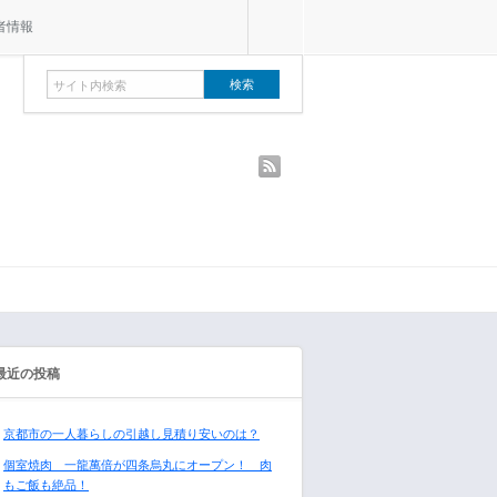
者情報
rss
最近の投稿
京都市の一人暮らしの引越し見積り安いのは？
個室焼肉 一龍萬倍が四条烏丸にオープン！ 肉
もご飯も絶品！