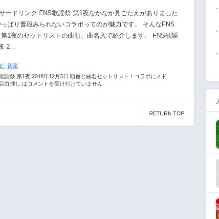
サードリンク FNS歌謡祭 第1夜なかなか見ごたえがありました
やっぱり普段みられないコラボってのが魅力です。 そんなFNS
 第1夜のセットリストの曲順、曲名入で紹介します。 FNS歌謡
夜 2…
ビ
,
音楽
S歌謡祭 第1夜 2018年12月5日 順番と曲名セットリスト！コラボにメド
目白押し は
コメントを受け付けていません
RETURN TOP