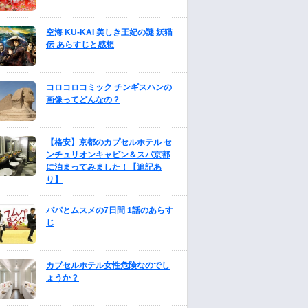
空海 KU-KAI 美しき王妃の謎 妖猫
伝 あらすじと感想
コロコロコミック チンギスハンの
画像ってどんなの？
【格安】京都のカプセルホテル セ
ンチュリオンキャビン＆スパ京都
に泊まってみました！【追記あ
り】
パパとムスメの7日間 1話のあらす
じ
カプセルホテル女性危険なのでし
ょうか？