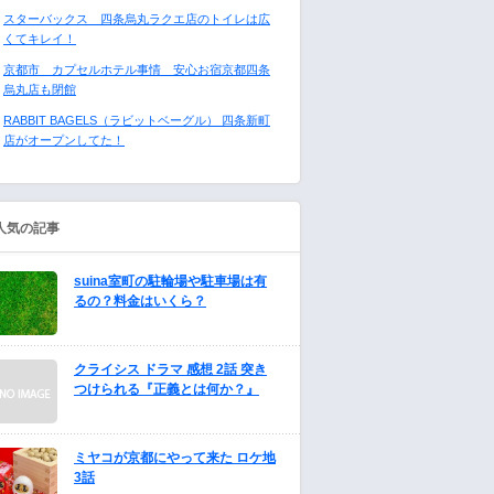
スターバックス 四条烏丸ラクエ店のトイレは広
くてキレイ！
京都市 カプセルホテル事情 安心お宿京都四条
烏丸店も閉館
RABBIT BAGELS（ラビットベーグル） 四条新町
店がオープンしてた！
人気の記事
suina室町の駐輪場や駐車場は有
るの？料金はいくら？
クライシス ドラマ 感想 2話 突き
つけられる『正義とは何か？』
ミヤコが京都にやって来た ロケ地
3話