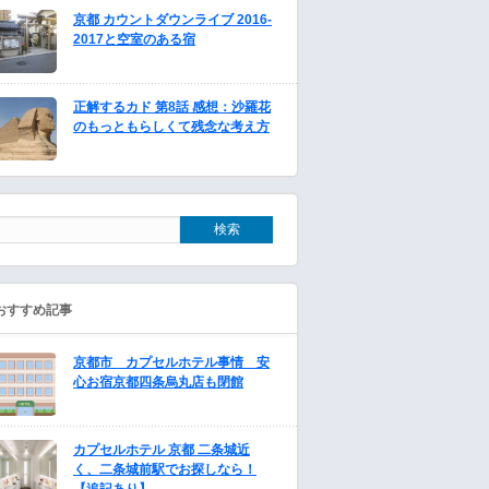
京都 カウントダウンライブ 2016-
2017と空室のある宿
正解するカド 第8話 感想：沙羅花
のもっともらしくて残念な考え方
おすすめ記事
京都市 カプセルホテル事情 安
心お宿京都四条烏丸店も閉館
カプセルホテル 京都 二条城近
く、二条城前駅でお探しなら！