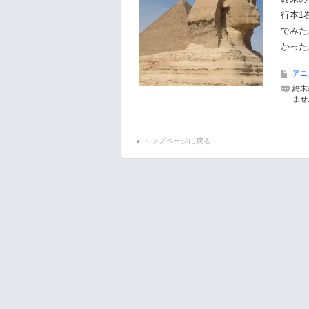
行本1
でみた
かった
アニ
終末
ませ
トップページに戻る