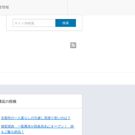
者情報
rss
最近の投稿
京都市の一人暮らしの引越し見積り安いのは？
個室焼肉 一龍萬倍が四条烏丸にオープン！ 肉
もご飯も絶品！