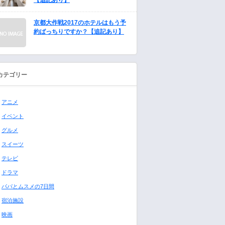
【追記あり】
京都大作戦2017のホテルはもう予
約ばっちりですか？【追記あり】
カテゴリー
アニメ
イベント
グルメ
スイーツ
テレビ
ドラマ
パパとムスメの7日間
宿泊施設
映画