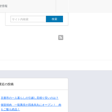
者情報
rss
最近の投稿
京都市の一人暮らしの引越し見積り安いのは？
個室焼肉 一龍萬倍が四条烏丸にオープン！ 肉
もご飯も絶品！