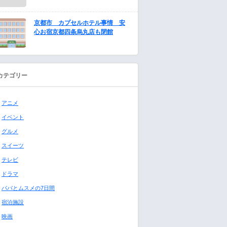
京都市 カプセルホテル事情 安
心お宿京都四条烏丸店も閉館
カテゴリー
アニメ
イベント
グルメ
スイーツ
テレビ
ドラマ
パパとムスメの7日間
宿泊施設
映画