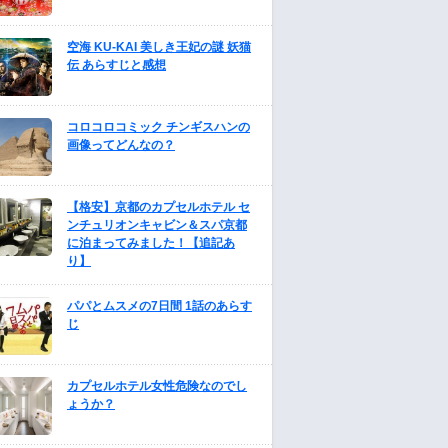
空海 KU-KAI 美しき王妃の謎 妖猫
伝 あらすじと感想
コロコロコミック チンギスハンの
画像ってどんなの？
【格安】京都のカプセルホテル セ
ンチュリオンキャビン＆スパ京都
に泊まってみました！【追記あ
り】
パパとムスメの7日間 1話のあらす
じ
カプセルホテル女性危険なのでし
ょうか？