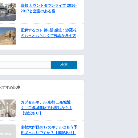
京都 カウントダウンライブ 2016-
2017と空室のある宿
正解するカド 第8話 感想：沙羅花
のもっともらしくて残念な考え方
おすすめ記事
カプセルホテル 京都 二条城近
く、二条城前駅でお探しなら！
【追記あり】
京都大作戦2017のホテルはもう予
約ばっちりですか？【追記あり】