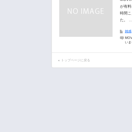
が有料
時間こ
た。 
雑感
MO
いま
トップページに戻る