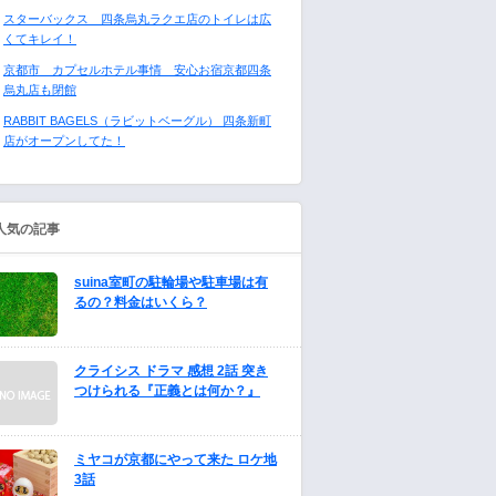
スターバックス 四条烏丸ラクエ店のトイレは広
くてキレイ！
京都市 カプセルホテル事情 安心お宿京都四条
烏丸店も閉館
RABBIT BAGELS（ラビットベーグル） 四条新町
店がオープンしてた！
人気の記事
suina室町の駐輪場や駐車場は有
るの？料金はいくら？
クライシス ドラマ 感想 2話 突き
つけられる『正義とは何か？』
ミヤコが京都にやって来た ロケ地
3話