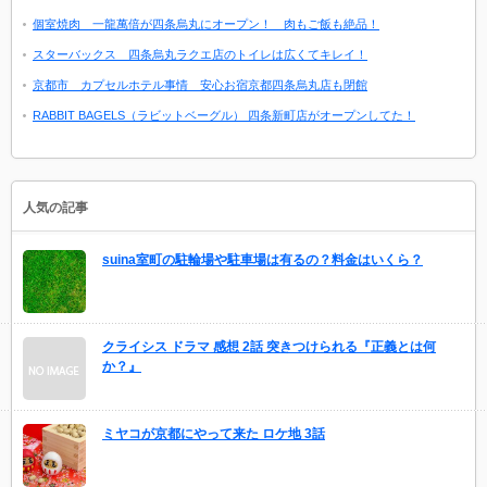
個室焼肉 一龍萬倍が四条烏丸にオープン！ 肉もご飯も絶品！
スターバックス 四条烏丸ラクエ店のトイレは広くてキレイ！
京都市 カプセルホテル事情 安心お宿京都四条烏丸店も閉館
RABBIT BAGELS（ラビットベーグル） 四条新町店がオープンしてた！
人気の記事
suina室町の駐輪場や駐車場は有るの？料金はいくら？
クライシス ドラマ 感想 2話 突きつけられる『正義とは何
か？』
ミヤコが京都にやって来た ロケ地 3話