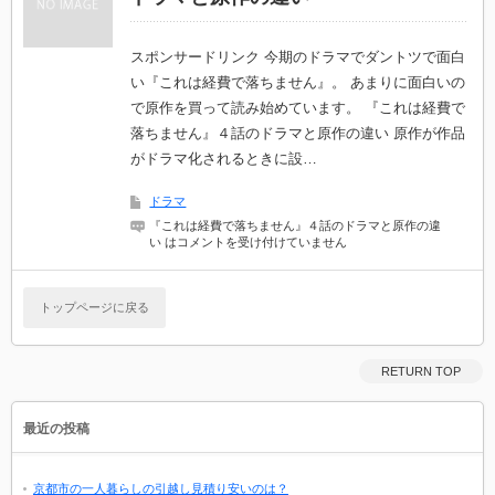
スポンサードリンク 今期のドラマでダントツで面白
い『これは経費で落ちません』。 あまりに面白いの
で原作を買って読み始めています。 『これは経費で
落ちません』４話のドラマと原作の違い 原作が作品
がドラマ化されるときに設…
ドラマ
『これは経費で落ちません』４話のドラマと原作の違
い は
コメントを受け付けていません
トップページに戻る
RETURN TOP
最近の投稿
京都市の一人暮らしの引越し見積り安いのは？