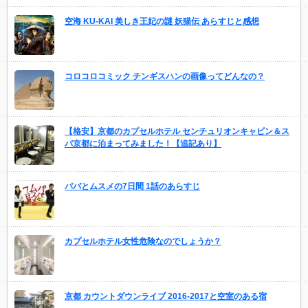
空海 KU-KAI 美しき王妃の謎 妖猫伝 あらすじと感想
コロコロコミック チンギスハンの画像ってどんなの？
【格安】京都のカプセルホテル センチュリオンキャビン＆ス
パ京都に泊まってみました！【追記あり】
パパとムスメの7日間 1話のあらすじ
カプセルホテル女性危険なのでしょうか？
京都 カウントダウンライブ 2016-2017と空室のある宿