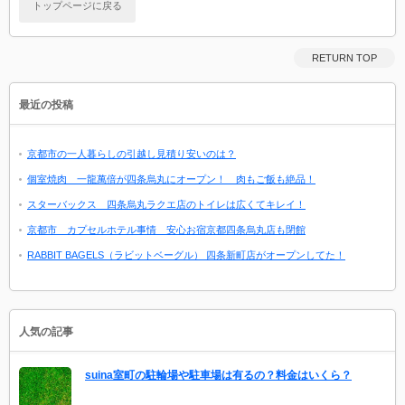
トップページに戻る
RETURN TOP
最近の投稿
京都市の一人暮らしの引越し見積り安いのは？
個室焼肉 一龍萬倍が四条烏丸にオープン！ 肉もご飯も絶品！
スターバックス 四条烏丸ラクエ店のトイレは広くてキレイ！
京都市 カプセルホテル事情 安心お宿京都四条烏丸店も閉館
RABBIT BAGELS（ラビットベーグル） 四条新町店がオープンしてた！
人気の記事
suina室町の駐輪場や駐車場は有るの？料金はいくら？