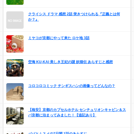
クライシス ドラマ 感想 2話 突きつけられる『正義とは何
か？』
ミヤコが京都にやって来た ロケ地 3話
空海 KU-KAI 美しき王妃の謎 妖猫伝 あらすじと感想
コロコロコミック チンギスハンの画像ってどんなの？
【格安】京都のカプセルホテル センチュリオンキャビン＆ス
パ京都に泊まってみました！【追記あり】
パパとムスメの7日間 1話のあらすじ