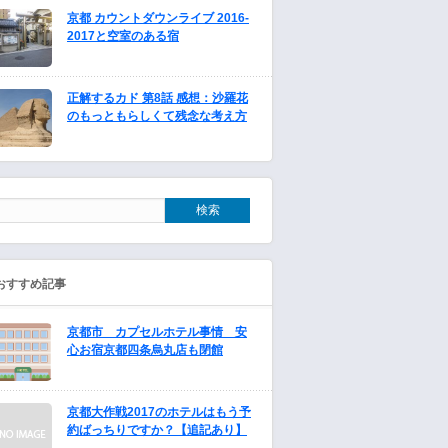
京都 カウントダウンライブ 2016-
2017と空室のある宿
正解するカド 第8話 感想：沙羅花
のもっともらしくて残念な考え方
おすすめ記事
京都市 カプセルホテル事情 安
心お宿京都四条烏丸店も閉館
京都大作戦2017のホテルはもう予
約ばっちりですか？【追記あり】