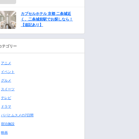
カプセルホテル 京都 二条城近
く、二条城前駅でお探しなら！
【追記あり】
カテゴリー
アニメ
イベント
グルメ
スイーツ
テレビ
ドラマ
パパとムスメの7日間
宿泊施設
映画