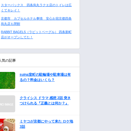
スターバックス 四条烏丸ラクエ店のトイレは広
くてキレイ！
京都市 カプセルホテル事情 安心お宿京都四条
烏丸店も閉館
RABBIT BAGELS（ラビットベーグル） 四条新町
店がオープンしてた！
人気の記事
suina室町の駐輪場や駐車場は有
るの？料金はいくら？
クライシス ドラマ 感想 2話 突き
つけられる『正義とは何か？』
ミヤコが京都にやって来た ロケ地
3話