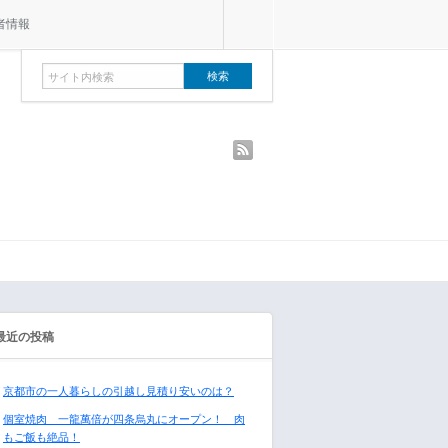
者情報
rss
最近の投稿
京都市の一人暮らしの引越し見積り安いのは？
個室焼肉 一龍萬倍が四条烏丸にオープン！ 肉
もご飯も絶品！