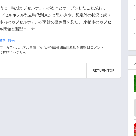
内に一時期カプセルホテルが次々とオープンしたことがあっ
カプセルホテル乱立時代到来かと思いきや、想定外の状況で続々
市内のカプセルホテルが閉館の憂き目を見た。 京都市のカプセ
ル閉館と新型コロナ …
施設
,
観光
市 カプセルホテル事情 安心お宿京都四条烏丸店も閉館 は
コメント
け付けていません
RETURN TOP