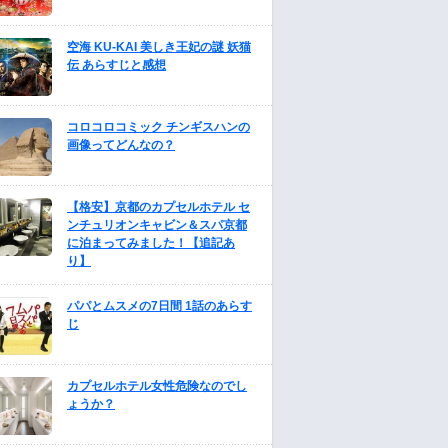
空海 KU-KAI 美しき王妃の謎 妖猫
伝 あらすじと感想
コロコロコミック チンギスハンの
画像ってどんなの？
【格安】京都のカプセルホテル セ
ンチュリオンキャビン＆スパ京都
に泊まってみました！【追記あ
り】
パパとムスメの7日間 1話のあらす
じ
カプセルホテル女性危険なのでし
ょうか？